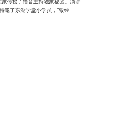
，为大家传授了播音主持独家秘笈。演讲
特邀了东湖学堂小学员，“致经